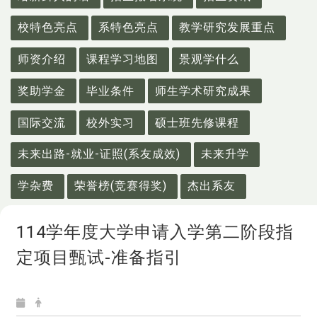
校特色亮点
系特色亮点
教学研究发展重点
师资介绍
课程学习地图
景观学什么
奖助学金
毕业条件
师生学术研究成果
国际交流
校外实习
硕士班先修课程
未来出路-就业-证照(系友成效)
未来升学
学杂费
荣誉榜(竞赛得奖)
杰出系友
114学年度大学申请入学第二阶段指
定项目甄试-准备指引