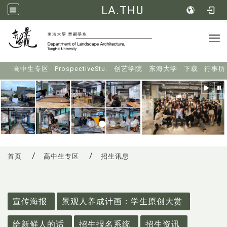
LA.THU
Tog
:::
高中生专区
ProspectiveStu.
创艺学院
东海大学
下载
行事历
首页
高中生专区
招生讯息
:::
宣传海报
景观人养成计画：学生原创大赏
给新鲜人的话
招生报名系统
招生资讯