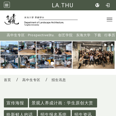
LA.THU
Tog
:::
高中生专区
ProspectiveStu.
创艺学院
东海大学
下载
行事历
首页
高中生专区
招生讯息
:::
宣传海报
景观人养成计画：学生原创大赏
给新鲜人的话
招生报名系统
招生资讯