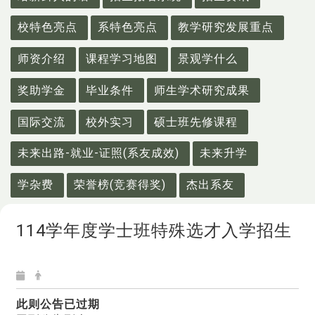
校特色亮点
系特色亮点
教学研究发展重点
师资介绍
课程学习地图
景观学什么
奖助学金
毕业条件
师生学术研究成果
国际交流
校外实习
硕士班先修课程
未来出路-就业-证照(系友成效)
未来升学
学杂费
荣誉榜(竞赛得奖)
杰出系友
114学年度学士班特殊选才入学招生
此则公告已过期