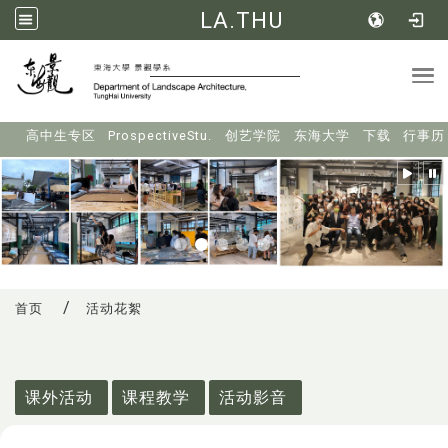
LA.THU
Tog
:::
高中生专区
ProspectiveStu.
创艺学院
东海大学
下载
行事历
首页
活动花絮
:::
课外活动
课程教学
活动影音