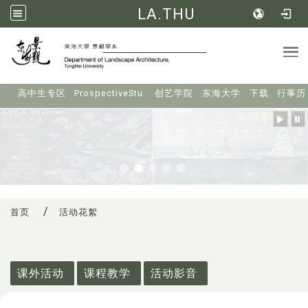
LA.THU
Tog
:::
高中生专区
ProspectiveStu.
创艺学院
东海大学
下载
行事历
首页
活动花絮
:::
课外活动
课程教学
活动影音