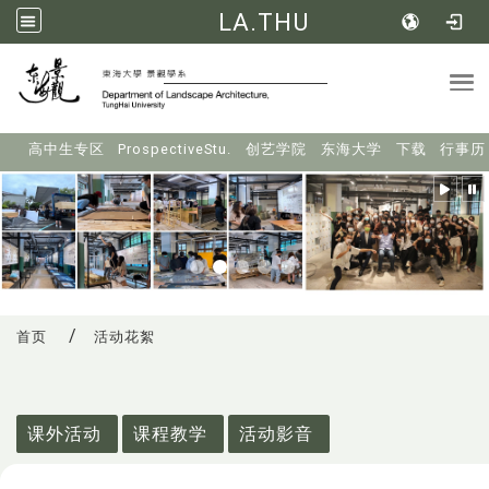
LA.THU
Tog
:::
高中生专区
ProspectiveStu.
创艺学院
东海大学
下载
行事历
首页
活动花絮
:::
课外活动
课程教学
活动影音