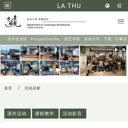
LA.THU
Tog
:::
高中生专区
ProspectiveStu.
创艺学院
东海大学
下载
行事历
首页
活动花絮
:::
课外活动
课程教学
活动影音