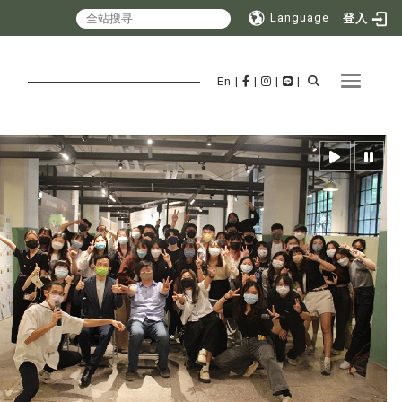
Language
登入
Toggle 
En
|
|
|
|