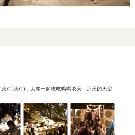
有派对(派对)，大夥一起吃吃喝喝谈天，那天的天空