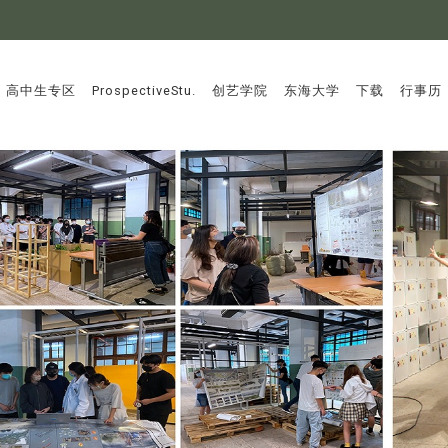
:::
高中生专区
ProspectiveStu.
创艺学院
东海大学
下载
行事历