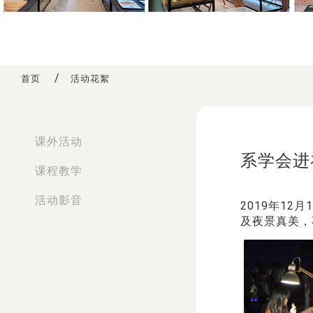
首页
活动花絮
:::
课外活动
系学会进
课程教学
活动影音
2019年1
及夜景真美，