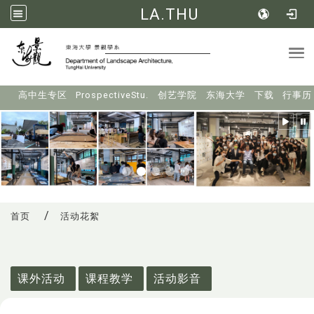
LA.THU
Tog
:::
高中生专区
ProspectiveStu.
创艺学院
东海大学
下载
行事历
首页
活动花絮
:::
课外活动
课程教学
活动影音