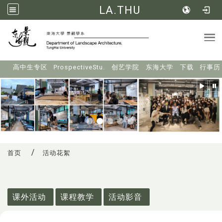
LA.THU
Tog
:::
高中生专区
ProspectiveStu.
创艺学院
东海大学
下载
行事历
首页
活动花絮
:::
课外活动
课程教学
活动影音