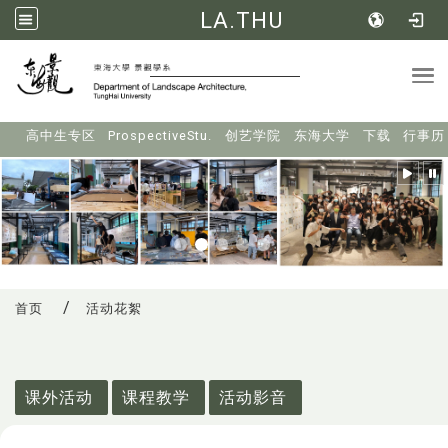
LA.THU
Tog
:::
高中生专区
ProspectiveStu.
创艺学院
东海大学
下载
行事历
首页
活动花絮
:::
课外活动
课程教学
活动影音