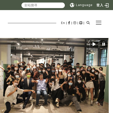
Language
登入
Toggle 
En
|
|
|
|