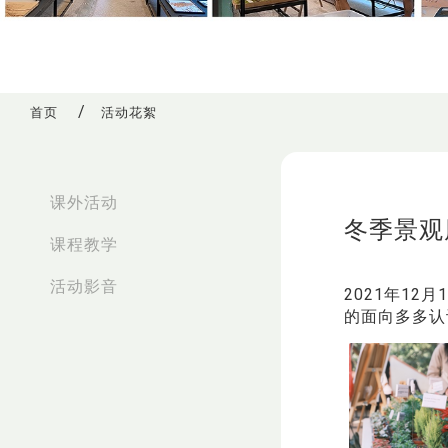
首页
活动花絮
:::
课外活动
冬季景观
课程教学
活动影音
2021年1
的面向多多认