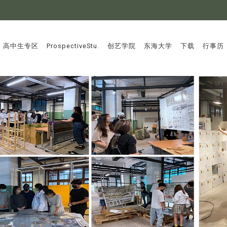
:::
高中生专区
ProspectiveStu.
创艺学院
东海大学
下载
行事历