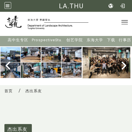
LA.THU
Tog
:::
高中生专区
ProspectiveStu.
创艺学院
东海大学
下载
行事历
首页
杰出系友
杰出系友