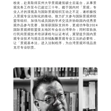
校友，赴美取得宾州大学景观建筑硕士后返台，从事景
观实务工作至今已超过三十年。鑑于国内对「景观」专
业人才的漠视及与国际景观组织互动之不足，遂积极投
入景观专业法制化的推动。致力扩大参与国际景观师联
盟等组织、加强与成员国的学术交流并协助国内优秀景
观作品参与竞赛，除渐获国际支持外，更成功争取2024
国际景观师联盟亚太地区年会在台湾举办；同时双轨执
行民间景观技术培训课程与认证考试，冀望提升国内景
观专业技术与观念且持续酝酿景观专业立法的必要性，
让「景观基本法」进入法制程序，为台湾景观环境品质
克尽专业职责。