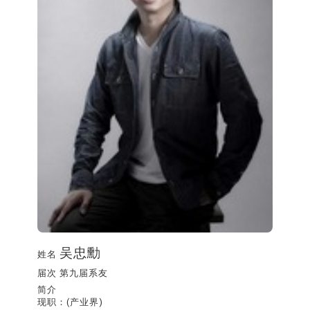
吴忠勳
姓名
届次
第九届系友
简介
现职：(产业界)