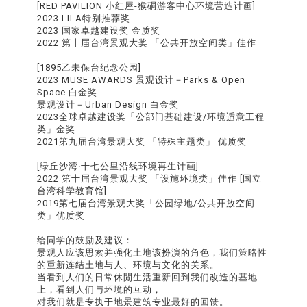
[RED PAVILION 小红屋-猴硐游客中心环境营造计画]
2023 LILA特别推荐奖
2023 国家卓越建设奖 金质奖
2022 第十届台湾景观大奖 「公共开放空间类」佳作
[1895乙未保台纪念公园]
2023 MUSE AWARDS 景观设计－Parks & Open
Space 白金奖
景观设计－Urban Design 白金奖
2023全球卓越建设奖「公部门基础建设/环境适意工程
类」金奖
2021第九届台湾景观大奖 「特殊主题类」 优质奖
[绿丘沙湾‧十七公里沿线环境再生计画]
2022 第十届台湾景观大奖 「设施环境类」佳作 [国立
台湾科学教育馆]
2019第七届台湾景观大奖「公园绿地/公共开放空间
类」优质奖
给同学的鼓励及建议：
景观人应该思索并强化土地该扮演的角色，我们策略性
的重新连结土地与人、环境与文化的关系。
当看到人们的日常休閒生活重新回到我们改造的基地
上，看到人们与环境的互动，
对我们就是专执于地景建筑专业最好的回馈。