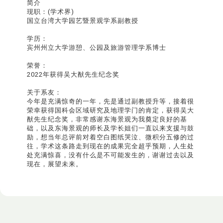
简介
现职：(学术界)
国立台湾大学园艺暨景观学系副教授
学历：
宾州州立大学游憩、公园及旅游管理学系博士
荣誉：
2022年获得吴大猷先生纪念奖
关于系友：
今年是充满惊奇的一年，先是通过副教授升等，接着很
荣幸获得国科会区域研究及地理学门的肯定，获得吴大
猷先生纪念奖，非常感谢东海景观为我奠定良好的基
础，以及东海景观的师长及学长姐们一直以来支援与鼓
励，想当年总评前对着空白图纸哭泣、微积分五修的过
往，学术这条路走到现在的成果完全超乎预期，人生处
处充满惊喜，没有什么是不可能发生的，谢谢过去以及
现在，展望未来。