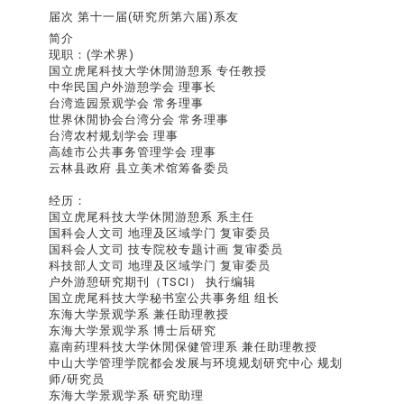
届次
第十一届(研究所第六届)系友
简介
现职：(学术界)
国立虎尾科技大学休閒游憩系 专任教授
中华民国户外游憩学会 理事长
台湾造园景观学会 常务理事
世界休閒协会台湾分会 常务理事
台湾农村规划学会 理事
高雄市公共事务管理学会 理事
云林县政府 县立美术馆筹备委员
经历：
国立虎尾科技大学休閒游憩系 系主任
国科会人文司 地理及区域学门 复审委员
国科会人文司 技专院校专题计画 复审委员
科技部人文司 地理及区域学门 复审委员
户外游憩研究期刊（TSCI） 执行编辑
国立虎尾科技大学秘书室公共事务组 组长
东海大学景观学系 兼任助理教授
东海大学景观学系 博士后研究
嘉南药理科技大学休閒保健管理系 兼任助理教授
中山大学管理学院都会发展与环境规划研究中心 规划
师/研究员
东海大学景观学系 研究助理