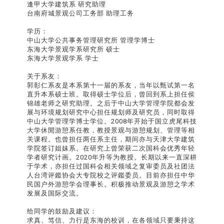
逢甲大学建筑系 研究助理
台南府城景观公司工务部 助理工务
学历：
中山大学公共事务管理研究所 管理学博士
东海大学景观学系研究所 硕士
东海大学景观学系 学士
关于系友：
郭彰仁系友是本系第十一届的系友，当年以甄试第一名
直升本系硕士班。取得硕士学位后，曾回到系上担任侯
锦雄老师之研究助理。之后于中山大学管理学院都会发
展与环境规划研究中心担任规划师及研究员，同时取得
中山大学管理学博士学位。2008年开始于国立虎尾科技
大学休閒游憩系任教，教授景观与游憩规划、管理等相
关课程。也曾担任两任系主任，期间亦与天津大学建筑
学院签订姐妹系。在研究上曾荣获二次国科会优秀年轻
学者研究计画。2020年升等为教授。长期以来一直深耕
于学术，亦担任过国科会相关领域之复审委员及社团法
人台湾评鑑协会大专院校之评鑑委员。目前亦担任中华
民国户外游憩学会理事长。积极推动景观及游憩之学术
发展及国际交流。
给同学的鼓励及建议：
求真、笃信、力行是东海的校训，在各领域只要秉持这