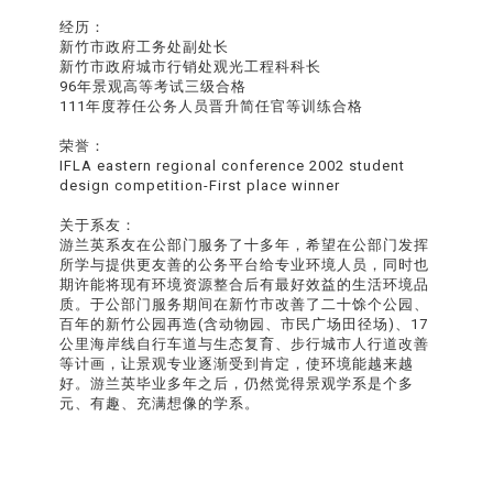
经历：
新竹市政府工务处副处长
新竹市政府城市行销处观光工程科科长
96年景观高等考试三级合格
111年度荐任公务人员晋升简任官等训练合格
荣誉：
IFLA eastern regional conference 2002 student
design competition-First place winner
关于系友：
游兰英系友在公部门服务了十多年，希望在公部门发挥
所学与提供更友善的公务平台给专业环境人员，同时也
期许能将现有环境资源整合后有最好效益的生活环境品
质。于公部门服务期间在新竹市改善了二十馀个公园、
百年的新竹公园再造(含动物园、市民广场田径场)、17
公里海岸线自行车道与生态复育、步行城市人行道改善
等计画，让景观专业逐渐受到肯定，使环境能越来越
好。游兰英毕业多年之后，仍然觉得景观学系是个多
元、有趣、充满想像的学系。