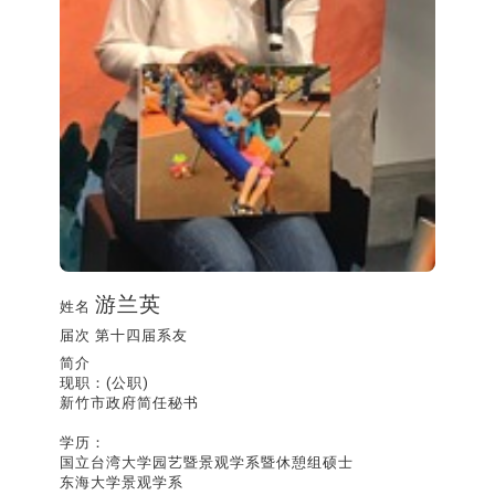
游兰英
姓名
届次
第十四届系友
简介
现职：(公职)
新竹市政府简任秘书
学历：
国立台湾大学园艺暨景观学系暨休憩组硕士
东海大学景观学系