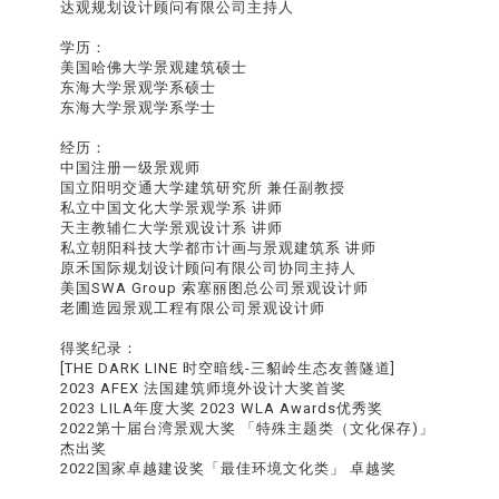
达观规划设计顾问有限公司主持人
学历：
美国哈佛大学景观建筑硕士
东海大学景观学系硕士
东海大学景观学系学士
经历：
中国注册一级景观师
国立阳明交通大学建筑研究所 兼任副教授
私立中国文化大学景观学系 讲师
天主教辅仁大学景观设计系 讲师
私立朝阳科技大学都市计画与景观建筑系 讲师
原禾国际规划设计顾问有限公司协同主持人
美国SWA Group 索塞丽图总公司景观设计师
老圃造园景观工程有限公司景观设计师
得奖纪录：
[THE DARK LINE 时空暗线-三貂岭生态友善隧道]
2023 AFEX 法国建筑师境外设计大奖首奖
2023 LILA年度大奖 2023 WLA Awards优秀奖
2022第十届台湾景观大奖 「特殊主题类（文化保存)」
杰出奖
2022国家卓越建设奖「最佳环境文化类」 卓越奖