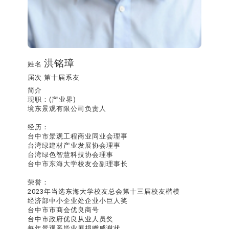
洪铭璋
姓名
届次
第十届系友
简介
现职：(产业界)
境东景观有限公司负责人
经历：
台中市景观工程商业同业会理事
台湾绿建材产业发展协会理事
台湾绿色智慧科技协会理事
台中市东海大学校友会副理事长
荣誉：
2023年当选东海大学校友总会第十三届校友楷模
经济部中小企业处企业小巨人奖
台中市市商会优良商号
台中市政府优良从业人员奖
每年景观系毕业展捐赠感谢状