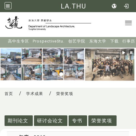
LA.THU
Tog
:::
高中生专区
ProspectiveStu.
创艺学院
东海大学
下载
行事历
首页
学术成果
荣誉奖项
:::
期刊论文
研讨会论文
专书
荣誉奖项