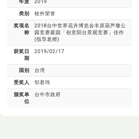
年度
2019
类别
校外荣誉
奖项名
2018台中世界花卉博览会丰原葫芦墩公
称
园竞赛庭园「创意阳台景观竞赛」佳作
(指导老师)
获奖日
2019/02/17
期
国别
台湾
受奖人
邹君玮
颁奖单
台中市政府
位