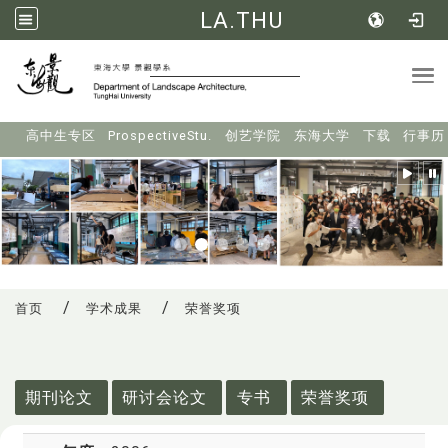
LA.THU
Tog
:::
高中生专区
ProspectiveStu.
创艺学院
东海大学
下载
行事历
首页
学术成果
荣誉奖项
:::
期刊论文
研讨会论文
专书
荣誉奖项