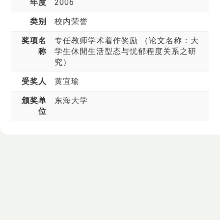
年度
2006
类别
校内荣誉
奖项名
专任教师学术着作奖励 （论文名称：大
称
学生休閒生活型态与忧郁程度关系之研
究）
受奖人
黄宜瑜
颁奖单
东海大学
位