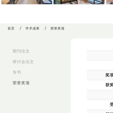
首页
学术成果
荣誉奖项
:::
期刊论文
研讨会论文
专书
奖
荣誉奖项
获