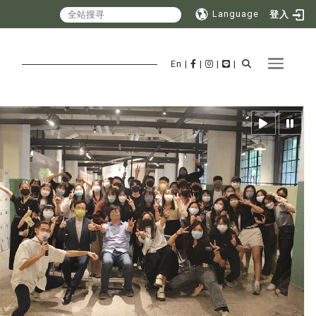
Language
登入
Toggle 
En
|
|
|
|