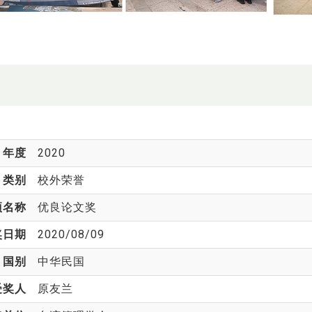
年度
2020
类别
校外荣誉
项名称
优良论文奖
奖日期
2020/08/09
国别
中华民国
受奖人
原友兰