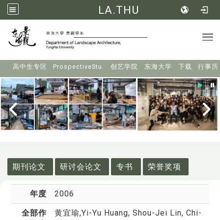
LA.THU
Tog
:::
高中生专区
ProspectiveStu.
创艺学院
东海大学
下载
行事历
:::
期刊论文
研讨会论文
专书
荣誉奖项
年度
2006
全部作
黄宜瑜
,Yi-Yu Huang, Shou-Jei Lin, Chi-