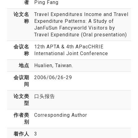
者
Ping Fang
论文名
Travel Expenditures Income and Travel
称
Expenditure Patterns: A Study of
JanFuSun Fancyworld Visitors by
Travel Expenditure (Oral presentation)
会议名
12th APTA & 4th APacCHRIE
称
International Joint Conference
地点
Hualien, Taiwan.
会议期
2006/06/26-29
间
论文类
口头报告
型
作者类
Corresponding Author
别
着作人
3