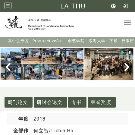
LA.THU
Tog
:::
高中生专区
ProspectiveStu.
创艺学院
东海大学
下载
行事历
:::
期刊论文
研讨会论文
专书
荣誉奖项
年度
2018
全部作
何立智
/Lichih Ho