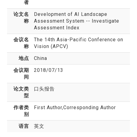
者
论文名
Development of AI Landscape
称
Assessment System -- Investigate
Assessment Index
会议名
The 14th Asia-Pacific Conference on
称
Vision (APCV)
地点
China
会议期
2018/07/13
间
论文类
口头报告
型
作者类
First Author,Corresponding Author
别
语言
英文