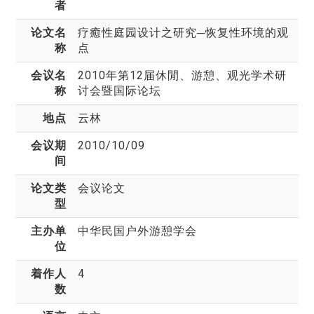
者
论文名
疗癒性庭园设计之研究─恢复性环境的观
称
点
会议名
2010年第12届休閒、游憩、观光学术研
称
讨会暨国际论坛
地点
云林
会议期
2010/10/09
间
论文类
会议论文
型
主办单
中华民国户外游憩学会
位
着作人
4
数