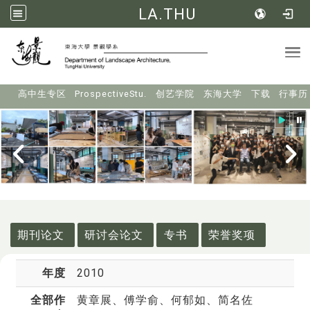
LA.THU
Tog
:::
高中生专区
ProspectiveStu.
创艺学院
东海大学
下载
行事历
:::
期刊论文
研讨会论文
专书
荣誉奖项
年度
2010
全部作
黄章展
、傅学俞、何郁如、简名佐