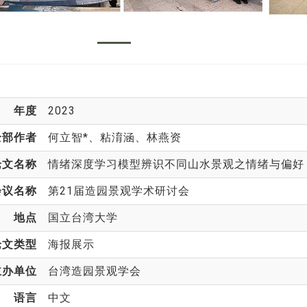
年度
2023
全部作者
何立智*
、粘淯涵、林燕资
论文名称
情绪深度学习模型辨识不同山水景观之情绪与偏好
会议名称
第21届造园景观学术研讨会
地点
国立台湾大学
论文类型
海报展示
主办单位
台湾造园景观学会
语言
中文