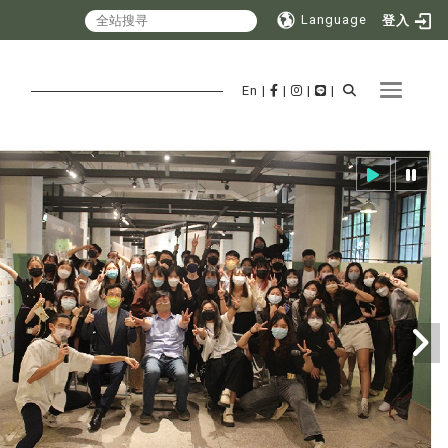
Language
登入
Toggle 
En
|
|
|
|