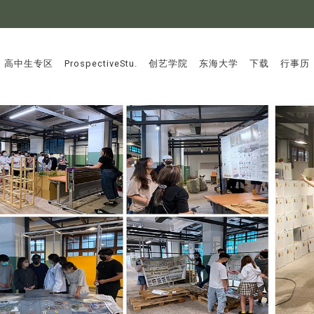
:::
高中生专区
ProspectiveStu.
创艺学院
东海大学
下载
行事历