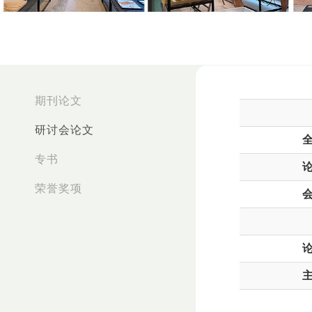
:::
期刊论文
研讨会论文
专书
荣誉奖项