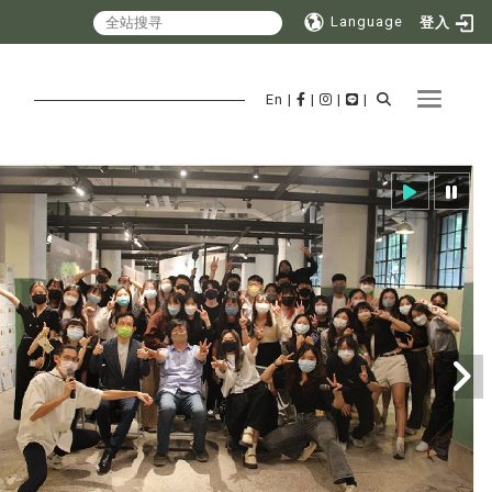
Language
登入
Toggle 
En
|
|
|
|