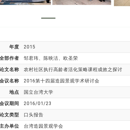
年度
2015
全部作者
邹君玮
、陈映洁、欧圣荣
论文名称
农村社区执行高龄者活化策略课程成效之探讨
会议名称
2016第十四届造园景观学术研讨会
地点
国立台湾大学
会议期间
2016/01/23
论文类型
口头报告
主办单位
台湾造园景观学会