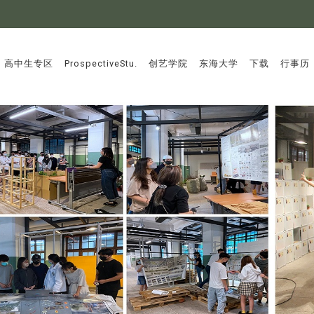
:::
高中生专区
ProspectiveStu.
创艺学院
东海大学
下载
行事历