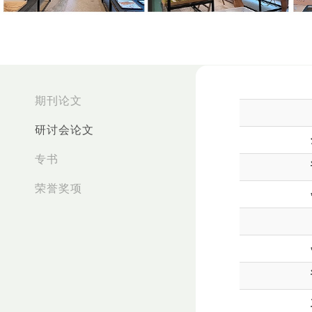
:::
期刊论文
研讨会论文
专书
荣誉奖项