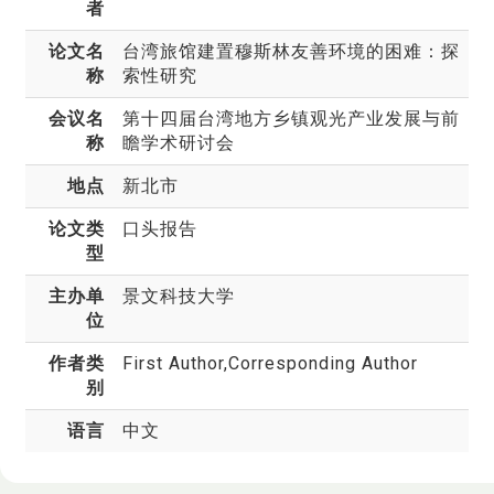
者
论文名
台湾旅馆建置穆斯林友善环境的困难：探
称
索性研究
会议名
第十四届台湾地方乡镇观光产业发展与前
称
瞻学术研讨会
地点
新北市
论文类
口头报告
型
主办单
景文科技大学
位
作者类
First Author,Corresponding Author
别
语言
中文