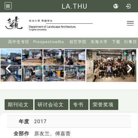
LA.THU
Tog
:::
高中生专区
ProspectiveStu.
创艺学院
东海大学
下载
行事历
:::
期刊论文
研讨会论文
专书
荣誉奖项
年度
2017
全部作
原友兰
、傅嘉蕾