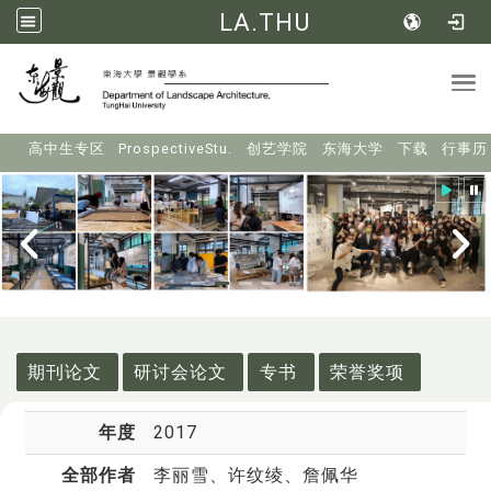
LA.THU
Tog
:::
高中生专区
ProspectiveStu.
创艺学院
东海大学
下载
行事历
:::
期刊论文
研讨会论文
专书
荣誉奖项
年度
2017
全部作者
李丽雪
、许纹绫、詹佩华