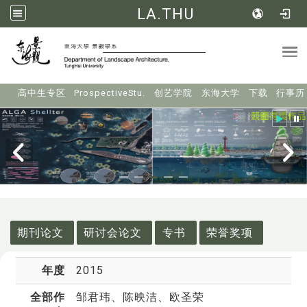
LA.THU
Tog
:::
高中生专区
ProspectiveStu.
创艺学院
东海大学
下载
行事历
:::
期刊论文
研讨会论文
专书
荣誉奖项
年度
2015
全部作
邹君玮
、陈映洁、欧圣荣