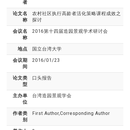
者
论文名
农村社区执行高龄者活化策略课程成效之
称
探讨
会议名
2016第十四届造园景观学术研讨会
称
地点
国立台湾大学
会议期
2016/01/23
间
论文类
口头报告
型
主办单
台湾造园景观学会
位
作者类
First Author,Corresponding Author
别