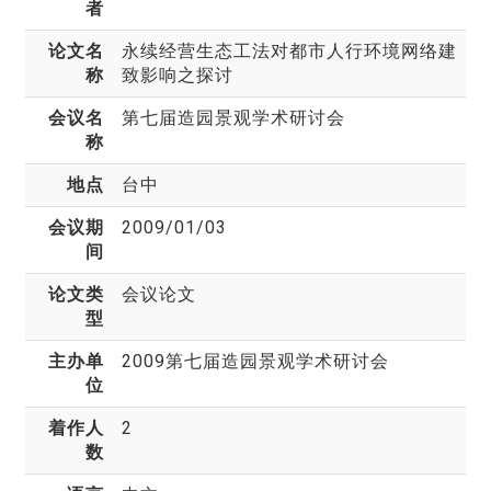
者
论文名
永续经营生态工法对都市人行环境网络建
称
致影响之探讨
会议名
第七届造园景观学术研讨会
称
地点
台中
会议期
2009/01/03
间
论文类
会议论文
型
主办单
2009第七届造园景观学术研讨会
位
着作人
2
数