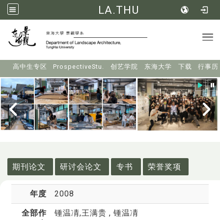
LA.THU
Tog
:::
高中生专区
ProspectiveStu.
创艺学院
东海大学
下载
行事历
:::
期刊论文
研讨会论文
专书
荣誉奖项
年度
2008
全部作
锺温凊
,王满贵 , 锺温凊