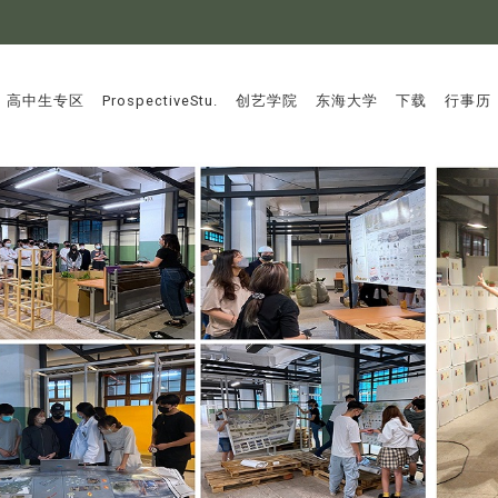
:::
高中生专区
ProspectiveStu.
创艺学院
东海大学
下载
行事历