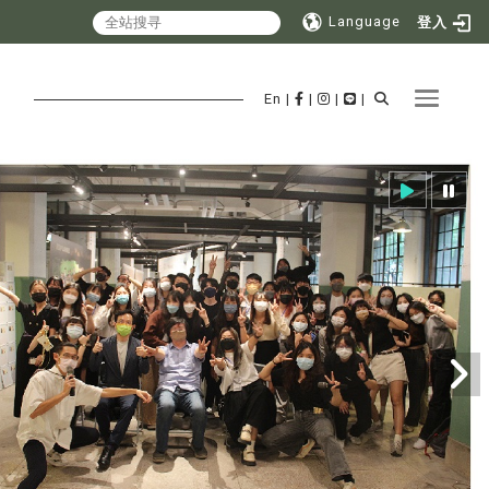
Language
登入
Toggle 
En
|
|
|
|