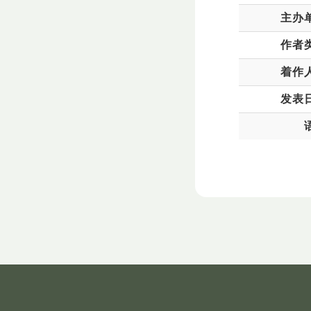
主办
作者
着作
发表