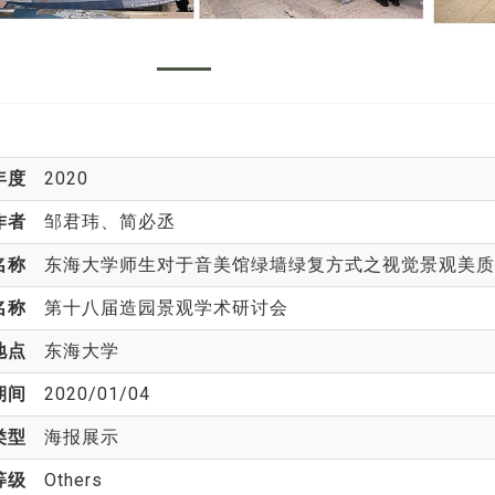
年度
2020
作者
邹君玮
、简必丞
名称
东海大学师生对于音美馆绿墙绿复方式之视觉景观美质
名称
第十八届造园景观学术研讨会
地点
东海大学
期间
2020/01/04
类型
海报展示
等级
Others