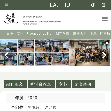
LA.THU
Tog
:::
高中生专区
ProspectiveStu.
创艺学院
东海大学
下载
行事历
:::
期刊论文
研讨会论文
专书
荣誉奖项
年度
2020
全部作
吴佩玲
、许乃璇