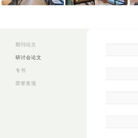
:::
期刊论文
研讨会论文
专书
荣誉奖项