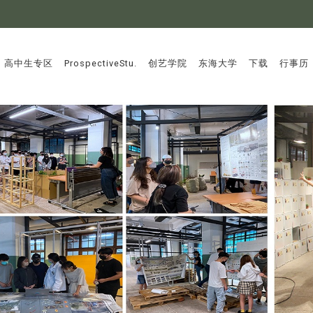
:::
高中生专区
ProspectiveStu.
创艺学院
东海大学
下载
行事历