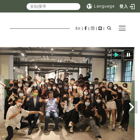
Language
登入
Toggle 
En
|
|
|
|