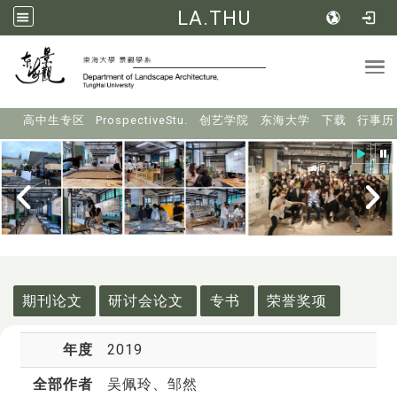
LA.THU
Tog
:::
高中生专区
ProspectiveStu.
创艺学院
东海大学
下载
行事历
:::
期刊论文
研讨会论文
专书
荣誉奖项
年度
2019
全部作者
吴佩玲
、邹然