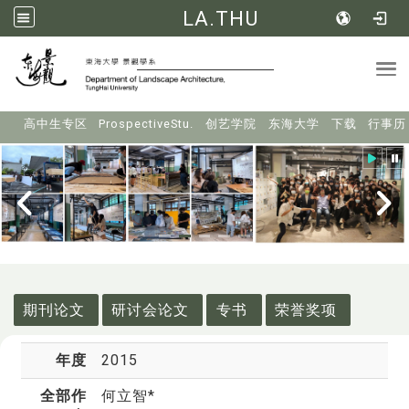
LA.THU
Tog
:::
高中生专区
ProspectiveStu.
创艺学院
东海大学
下载
行事历
:::
期刊论文
研讨会论文
专书
荣誉奖项
年度
2015
全部作
何立智*