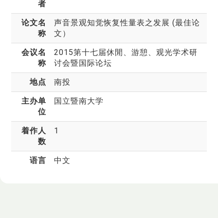
者
论文名
声音景观知觉恢复性量表之发展 (最佳论
称
文）
会议名
2015第十七届休閒、游憩、观光学术研
称
讨会暨国际论坛
地点
南投
主办单
国立暨南大学
位
着作人
1
数
语言
中文