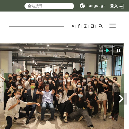
Language
登入
Toggle 
En
|
|
|
|