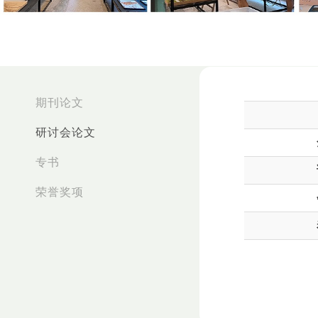
:::
期刊论文
研讨会论文
专书
荣誉奖项