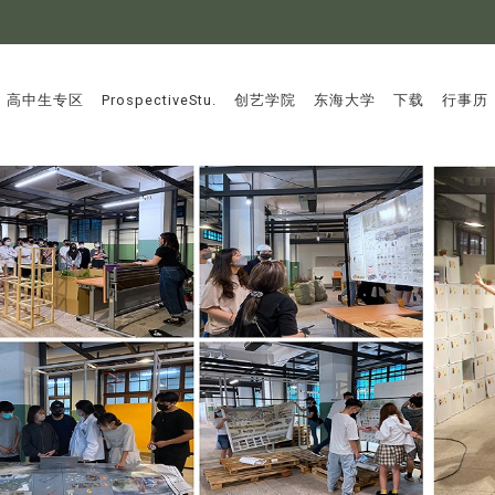
:::
高中生专区
ProspectiveStu.
创艺学院
东海大学
下载
行事历