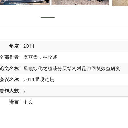
年度
2011
全部作者
李丽雪
，林俊诚
论文名称
屋顶绿化之植栽分层结构对昆虫回复效益研究
会议名称
2011景观论坛
着作人数
2
语言
中文