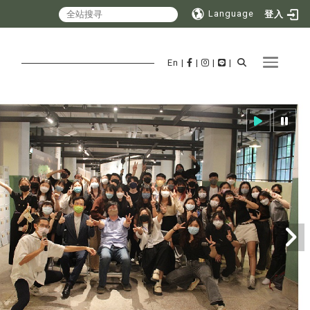
Language
登入
Toggle 
En
|
|
|
|