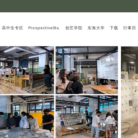
:::
高中生专区
ProspectiveStu.
创艺学院
东海大学
下载
行事历