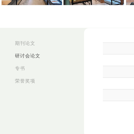
:::
期刊论文
研讨会论文
专书
荣誉奖项