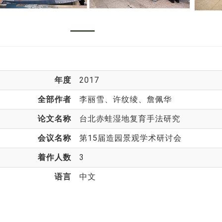
年度
2017
全部作者
李丽雪
、许纹绫、詹佩华
论文名称
台北赤蛙湿地复育手法研究
会议名称
第15届造园景观学术研讨会
着作人数
3
语言
中文