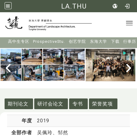
LA.THU
Tog
:::
高中生专区
ProspectiveStu.
创艺学院
东海大学
下载
行事历
:::
期刊论文
研讨会论文
专书
荣誉奖项
年度
2019
全部作者
吴佩玲
、邹然