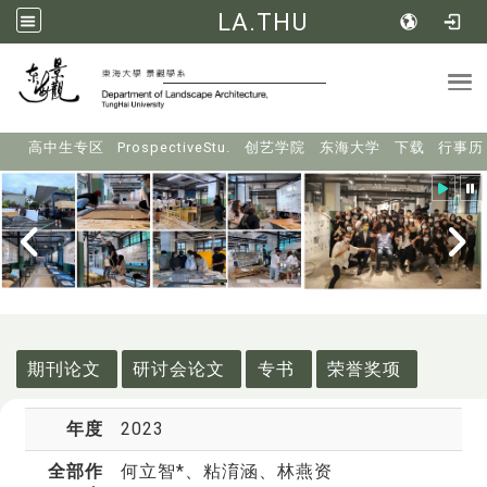
LA.THU
Tog
:::
高中生专区
ProspectiveStu.
创艺学院
东海大学
下载
行事历
:::
期刊论文
研讨会论文
专书
荣誉奖项
年度
2023
全部作
何立智*
、粘淯涵、林燕资