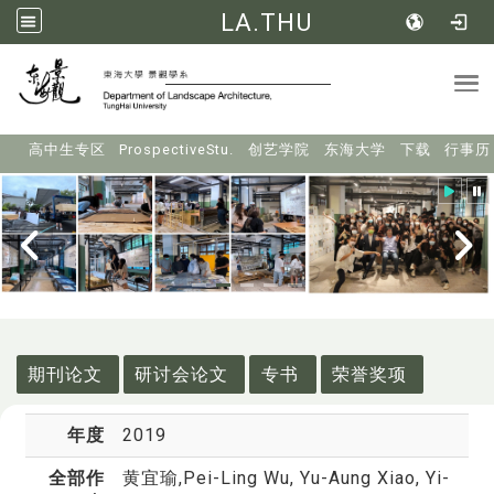
LA.THU
Tog
:::
高中生专区
ProspectiveStu.
创艺学院
东海大学
下载
行事历
:::
期刊论文
研讨会论文
专书
荣誉奖项
年度
2019
全部作
黄宜瑜
,Pei-Ling Wu, Yu-Aung Xiao, Yi-