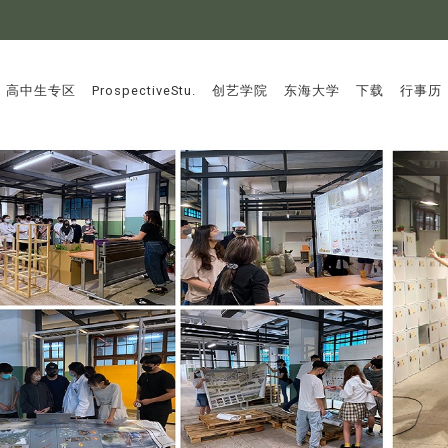
:::
高中生专区
ProspectiveStu.
创艺学院
东海大学
下载
行事历