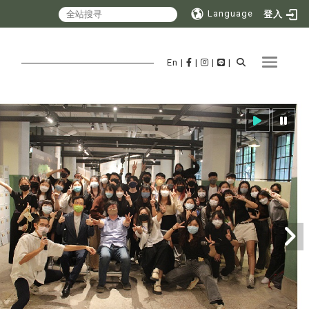
Language
登入
Toggle 
En
|
|
|
|