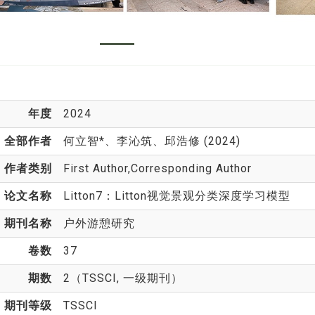
年度
2024
全部作者
何立智*
、李沁筑、邱浩修 (2024)
作者类别
First Author,Corresponding Author
论文名称
Litton7：Litton视觉景观分类深度学习模型
期刊名称
户外游憩研究
卷数
37
期数
2（TSSCI, 一级期刊）
期刊等级
TSSCI