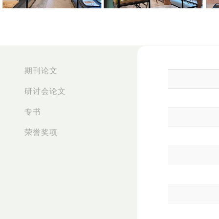
:::
期刊论文
研讨会论文
专书
荣誉奖项