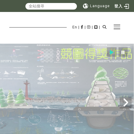
Language
登入
Toggle 
En
|
|
|
|