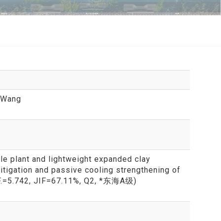
o Wang
le plant and lightweight expanded clay
mitigation and passive cooling strengthening of
I.F.=5.742, JIF=67.11%, Q2, *东海A级)