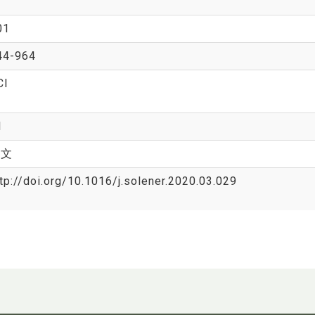
01
44-964
CI
1
英文
tp://doi.org/10.1016/j.solener.2020.03.029