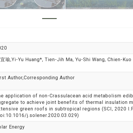
020
黄宜瑜
,Yi-Yu Huang*, Tien-Jih Ma, Yu-Shi Wang, Chien-Ku
irst Author,Corresponding Author
he application of non-Crassulacean acid metabolism edib
gregate to achieve joint benefits of thermal insulation 
xtensive green roofs in subtropical regions (SCI, 2020 
oi:10.1016/j.solener.2020.03.029)
olar Energy