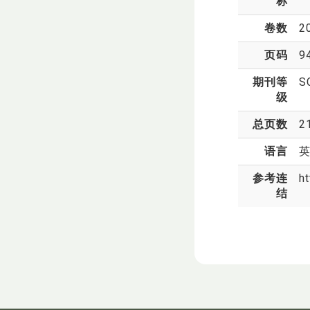
称
卷数
2
页码
9
期刊等
S
级
总页数
2
语言
参考连
ht
结