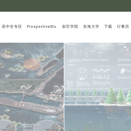
:::
高中生专区
ProspectiveStu.
创艺学院
东海大学
下载
行事历