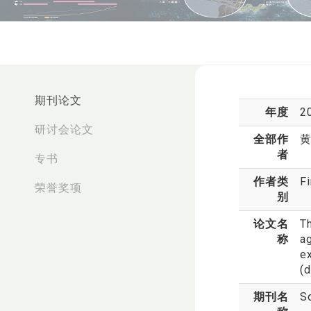
:::
期刊论文
年度
2
研讨会论文
全部作
者
专书
作者类
F
荣誉奖项
别
论文名
T
称
ag
e
(d
期刊名
S