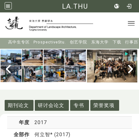
LA.THU
Tog
:::
高中生专区
ProspectiveStu.
创艺学院
东海大学
下载
行事历
:::
期刊论文
研讨会论文
专书
荣誉奖项
年度
2017
全部作
何立智* (2017)