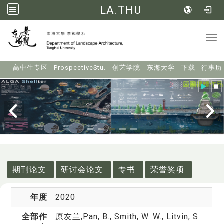
LA.THU
Tog
:::
高中生专区
ProspectiveStu.
创艺学院
东海大学
下载
行事历
:::
期刊论文
研讨会论文
专书
荣誉奖项
年度
2020
全部作
原友兰
,Pan, B., Smith, W. W., Litvin, S.