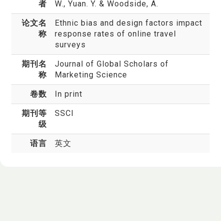
者
W., Yuan. Y. & Woodside, A.
论文名
Ethnic bias and design factors impact
称
response rates of online travel
surveys
期刊名
Journal of Global Scholars of
称
Marketing Science
卷数
In print
期刊等
SSCI
级
语言
英文