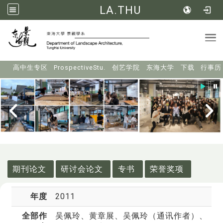
LA.THU
Tog
:::
高中生专区
ProspectiveStu.
创艺学院
东海大学
下载
行事历
:::
期刊论文
研讨会论文
专书
荣誉奖项
年度
2011
全部作
吴佩玲
、黄章展、吴佩玲（通讯作者）、