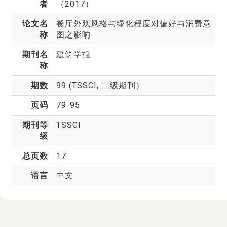
者
（2017）
论文名
餐厅外观风格与绿化程度对偏好与消费意
称
图之影响
期刊名
建筑学报
称
期数
99 (TSSCI, 二级期刊）
页码
79-95
期刊等
TSSCI
级
总页数
17
语言
中文