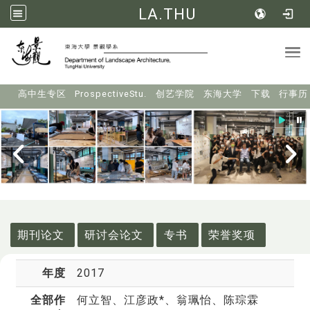
LA.THU
Tog
:::
高中生专区
ProspectiveStu.
创艺学院
东海大学
下载
行事历
:::
期刊论文
研讨会论文
专书
荣誉奖项
年度
2017
全部作
何立智
、江彦政*、翁珮怡、陈琮霖