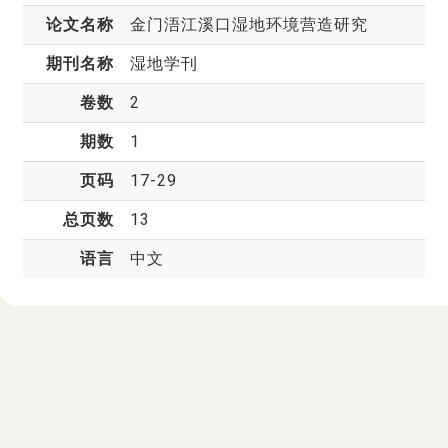
论文名称
金门浯江溪口湿地环境营造研究
期刊名称
湿地学刊
卷数
2
期数
1
页码
17-29
总页数
13
语言
中文