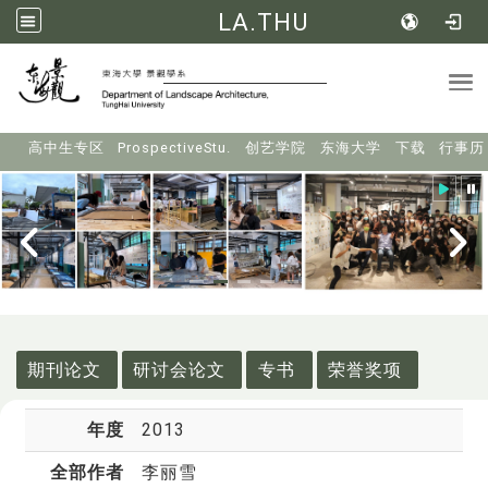
LA.THU
Tog
:::
高中生专区
ProspectiveStu.
创艺学院
东海大学
下载
行事历
:::
期刊论文
研讨会论文
专书
荣誉奖项
年度
2013
全部作者
李丽雪