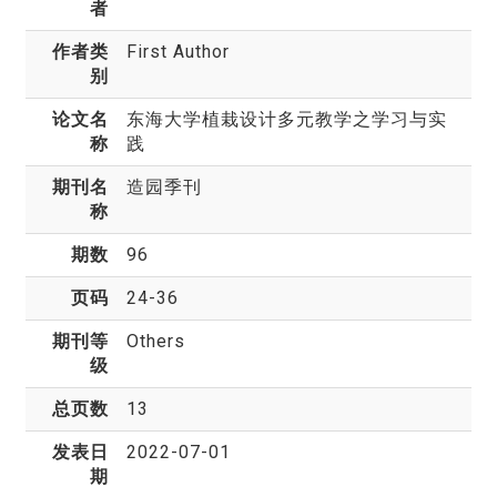
者
作者类
First Author
别
论文名
东海大学植栽设计多元教学之学习与实
称
践
期刊名
造园季刊
称
期数
96
页码
24-36
期刊等
Others
级
总页数
13
发表日
2022-07-01
期