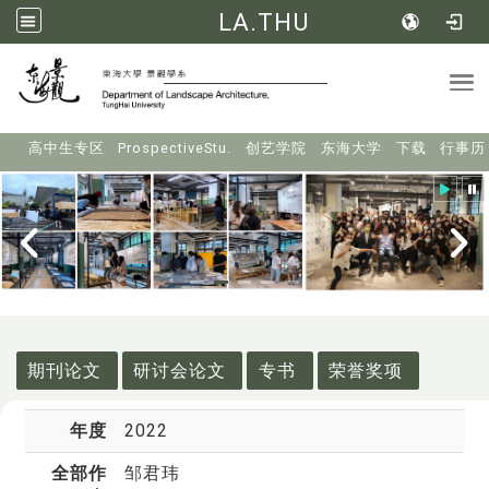
LA.THU
Tog
:::
高中生专区
ProspectiveStu.
创艺学院
东海大学
下载
行事历
:::
期刊论文
研讨会论文
专书
荣誉奖项
年度
2022
全部作
邹君玮