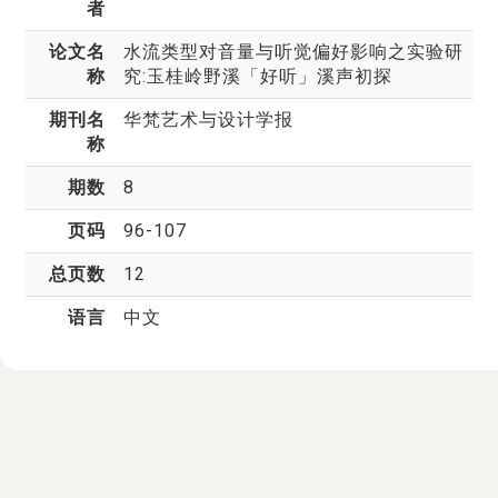
者
论文名
水流类型对音量与听觉偏好影响之实验研
称
究:玉桂岭野溪「好听」溪声初探
期刊名
华梵艺术与设计学报
称
期数
8
页码
96-107
总页数
12
语言
中文