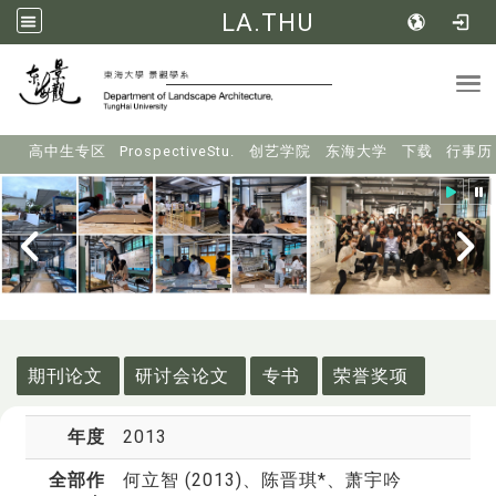
LA.THU
Tog
:::
高中生专区
ProspectiveStu.
创艺学院
东海大学
下载
行事历
:::
期刊论文
研讨会论文
专书
荣誉奖项
年度
2013
全部作
何立智 (2013)
、陈晋琪*、萧宇吟