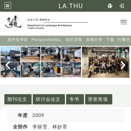
LA.THU
Tog
:::
高中生专区
ProspectiveStu.
创艺学院
东海大学
下载
行事历
:::
期刊论文
研讨会论文
专书
荣誉奖项
年度
2009
全部作
李丽雪
、林妙霏