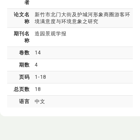
者
论文名
新竹市北门大街及护城河形象商圈游客环
称
境满意度与环境意象之研究
期刊名
造园景观学报
称
卷数
14
期数
4
页码
1-18
总页数
18
语言
中文