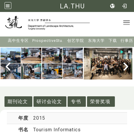
LA.THU
Tog
:::
高中生专区
ProspectiveStu.
创艺学院
东海大学
下载
行事历
:::
期刊论文
研讨会论文
专书
荣誉奖项
年度
2015
书名
Tourism Informatics