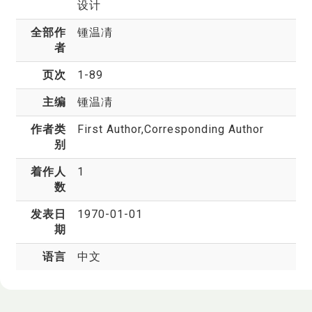
设计
全部作
锺温凊
者
页次
1-89
主编
锺温凊
作者类
First Author,Corresponding Author
别
着作人
1
数
发表日
1970-01-01
期
语言
中文