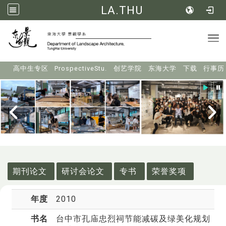
LA.THU
Tog
:::
高中生专区
ProspectiveStu.
创艺学院
东海大学
下载
行事历
:::
期刊论文
研讨会论文
专书
荣誉奖项
年度
2010
书名
台中市孔庙忠烈祠节能减碳及绿美化规划