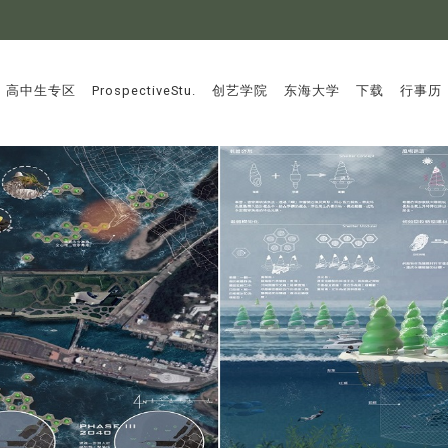
:::
高中生专区
ProspectiveStu.
创艺学院
东海大学
下载
行事历