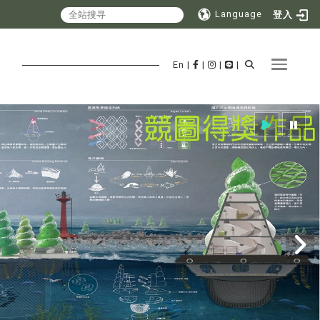
Language
登入
Toggle 
En
|
|
|
|