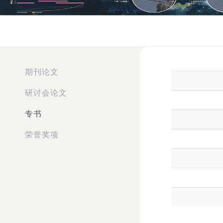
:::
期刊论文
研讨会论文
专书
荣誉奖项