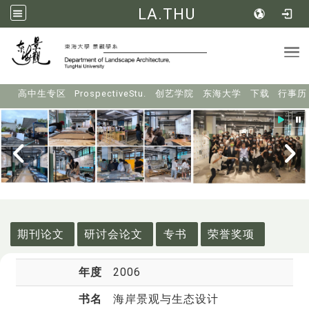
LA.THU
Tog
:::
高中生专区
ProspectiveStu.
创艺学院
东海大学
下载
行事历
:::
期刊论文
研讨会论文
专书
荣誉奖项
年度
2006
书名
海岸景观与生态设计