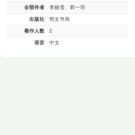
全部作者
李丽雪
、郭一羽
出版社
明文书局
着作人数
2
语言
中文