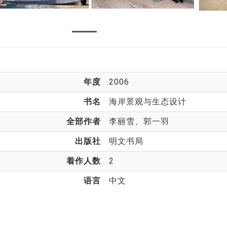
年度
2006
书名
海岸景观与生态设计
全部作者
李丽雪
、郭一羽
出版社
明文书局
着作人数
2
语言
中文