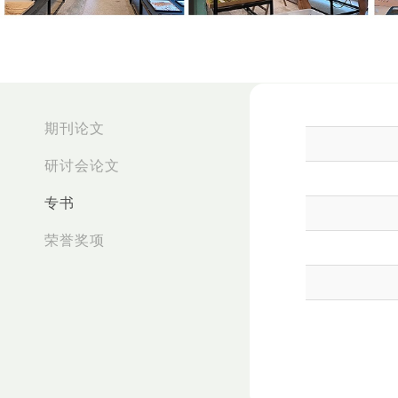
:::
期刊论文
研讨会论文
专书
荣誉奖项