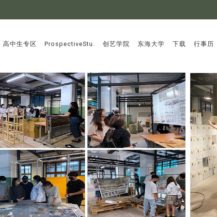
:::
高中生专区
ProspectiveStu.
创艺学院
东海大学
下载
行事历