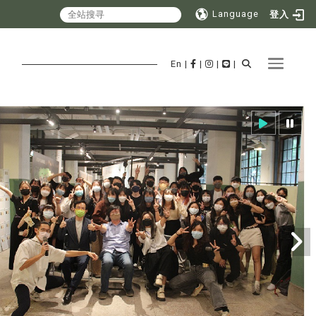
Language
登入
Toggle 
En
|
|
|
|