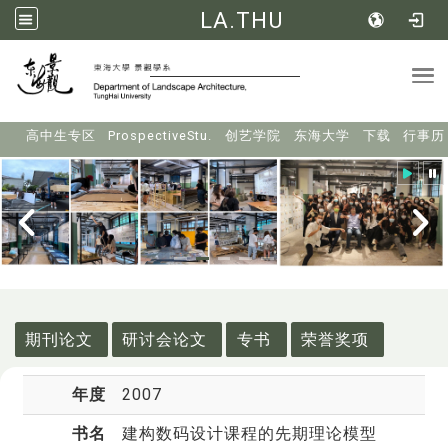
LA.THU
Tog
:::
高中生专区
ProspectiveStu.
创艺学院
东海大学
下载
行事历
:::
期刊论文
研讨会论文
专书
荣誉奖项
年度
2007
书名
建构数码设计课程的先期理论模型